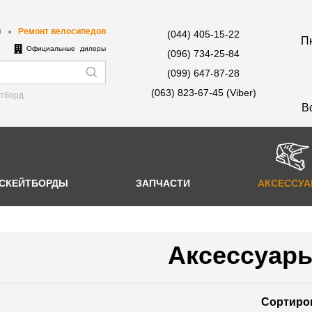
ы
Ремонт велосипедов
(044) 405-15-22
Пн
е
Официальные дилеры
(096) 734-25-84
(099) 647-87-28
(063) 823-67-45 (Viber)
йтборд
В
СКЕЙТБОРДЫ
ЗАПЧАСТИ
АКСЕССУ
Аксессуар
Сортиро