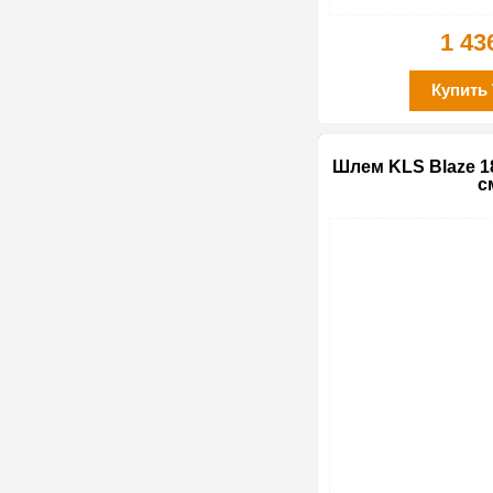
1 43
Купить
Шлем KLS Blaze 18
с