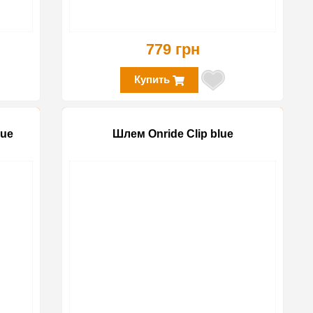
779 грн
Купить
lue
Шлем Onride Clip blue
-50%