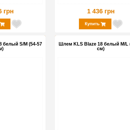
6 грн
1 436 грн
Купить
 белый S/M (54-57
Шлем KLS Blaze 18 белый M/L 
м)
см)