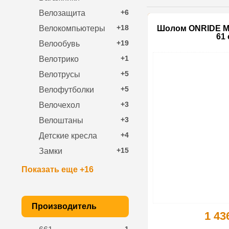
+6
Велозащита
+18
Велокомпьютеры
Шолом ONRIDE Mo
61 
+19
Велообувь
+1
Велотрико
+5
Велотрусы
+5
Велофутболки
+3
Велочехол
+3
Велоштаны
+4
Детские кресла
+15
Замки
Показать еще +16
Производитель
1 43