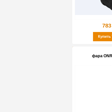
783
Купить
фара ONR