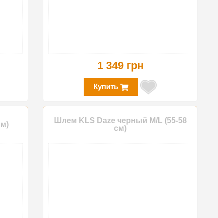
1 349 грн
Купить
Шлем KLS Daze черный M/L (55-58
см)
см)