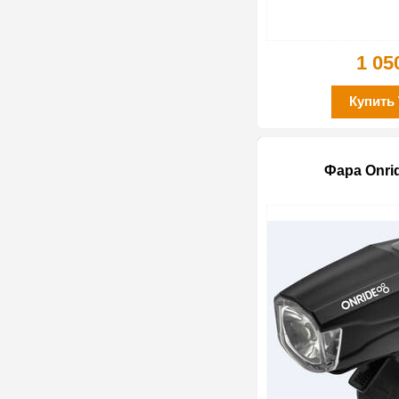
1 05
Купить
Фара Onri