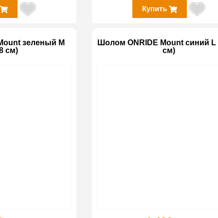
Купить
ount зеленый M
Шолом ONRIDE Mount синий L 
8 см)
см)