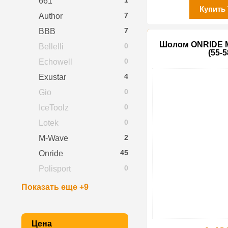
1
661
Купить
7
Author
7
BBB
Шолом ONRIDE M
0
Bellelli
(55-5
0
Echowell
4
Exustar
0
Gio
0
IceToolz
0
Lotek
2
M-Wave
45
Onride
0
Polisport
Показать еще +9
Цена