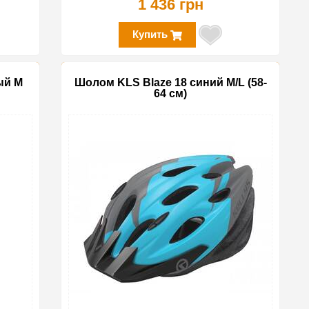
1 436 грн
Купить
ый M
Шолом KLS Blaze 18 синий M/L (58-
64 см)