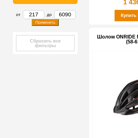
1 43
от
до
Купить
Применить
Шолом ONRIDE M
Сбросить все
(58-6
фильтры