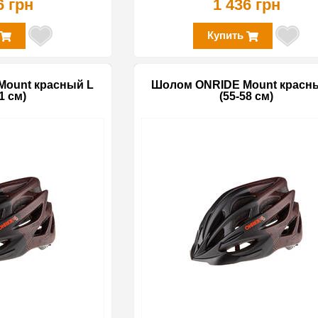
6 грн
1 436 грн
Купить
ount красный L
Шолом ONRIDE Mount красн
1 см)
(55-58 см)