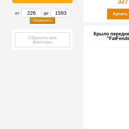
327
от
до
Купить
Применить
Крыло передне
Сбросить все
"FatFende
фильтры