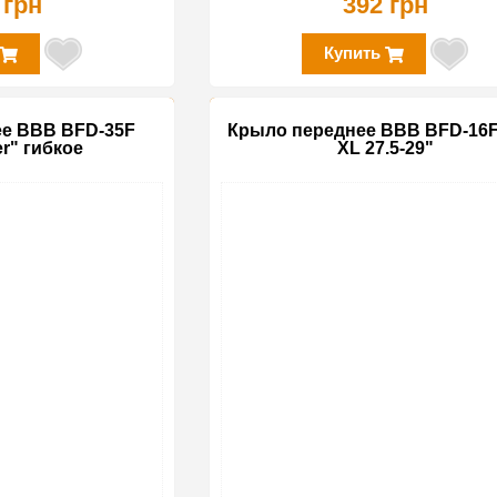
 грн
392 грн
Купить
е BBB BFD-35F
Крыло переднее BBB BFD-16
r" гибкое
XL 27.5-29"