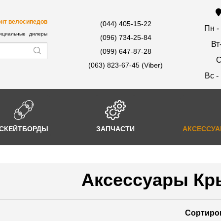
нт велосипедов
(044) 405-15-22
Пн -
циальные дилеры
(096) 734-25-84
Вт
(099) 647-87-28
С
(063) 823-67-45 (Viber)
Вс -
СКЕЙТБОРДЫ
ЗАПЧАСТИ
АКСЕССУ
Аксессуары Кр
Сортиро