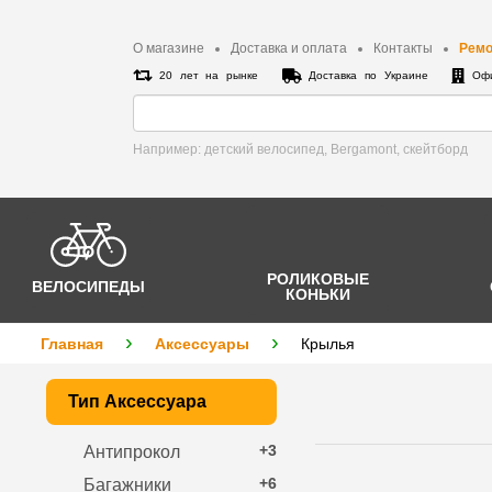
О магазине
Доставка и оплата
Контакты
Ремо
20 лет на рынке
Доставка по Украине
Офи
Например: детский велосипед, Bergamont, cкейтборд
РОЛИКОВЫЕ
ВЕЛОСИПЕДЫ
КОНЬКИ
Главная
Аксессуары
Крылья
Тип Аксессуара
+3
Антипрокол
+6
Багажники