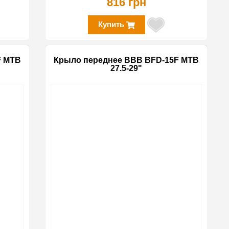
816 грн
Купить
F MTB
Крыло переднее BBB BFD-15F MTB
27.5-29"