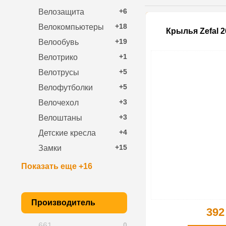
+6
Велозащита
+18
Велокомпьютеры
Крылья Zefal 26
+19
Велообувь
+1
Велотрико
+5
Велотрусы
+5
Велофутболки
+3
Велочехол
+3
Велоштаны
+4
Детские кресла
+15
Замки
Показать еще +16
Производитель
392
0
661