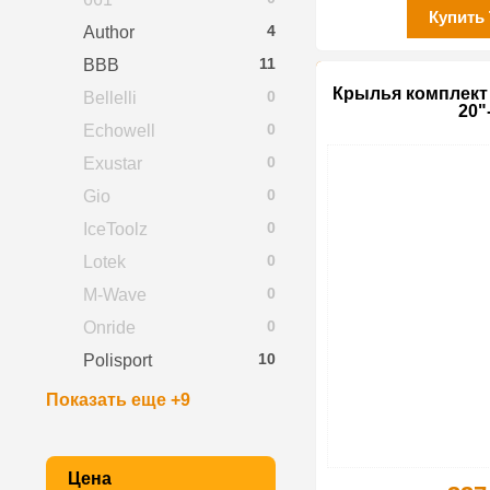
Купить
4
Author
11
BBB
Крылья комплект 
0
Bellelli
20"
0
Echowell
0
Exustar
0
Gio
0
IceToolz
0
Lotek
0
M-Wave
0
Onride
10
Polisport
Показать еще +9
Цена