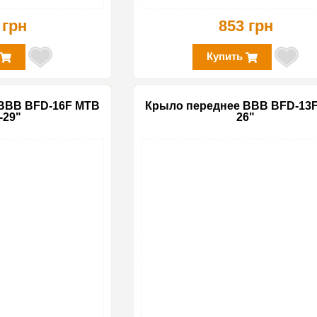
 грн
853 грн
Купить
BBB BFD-16F MTB
Крыло переднее BBB BFD-13
-29"
26"