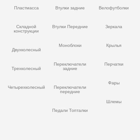
Пластмасса
Втулки задние
Велофутболки
Складной
Втулки Передние
Зеркала
конструкции
Моноблоки
Крылья
Двухколесный
Переключатели
Перчатки
Трехколесный
задние
Фары
Четырехколесный
Переключатели
передние
Шлемы
Педали Топталки