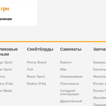
 грн
наличии
ликовые
Скейтборды
Самокаты
Запча
ньки
go Sport
Penny Board
Explore
Камеры
ar Sport
Fish
Mite
Кассеты
lore
Bavar Sport
Алюминиевые
Манетк
us (Fila)
Radius (Fila)
Пластмасса
Втулки 
er Blade
Складной
Втулки 
конструкции
Монобл
Двухколесный
Перекл