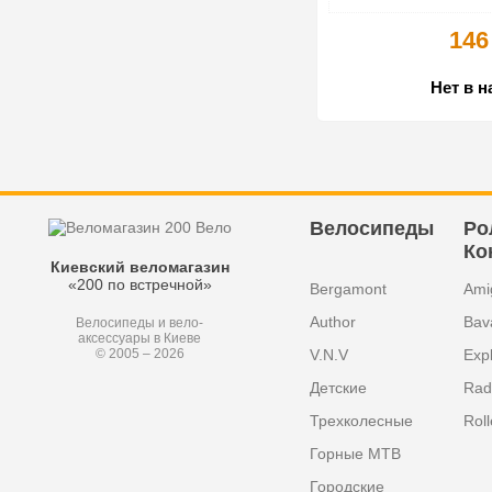
146
Нет в 
Велосипеды
Ро
Ко
Киевский веломагазин
«200 по встречной»
Bergamont
Ami
Author
Bav
Велосипеды и вело-
аксессуары в Киеве
V.N.V
Exp
© 2005 – 2026
Детские
Radi
Трехколесные
Roll
Горные MTB
Городские