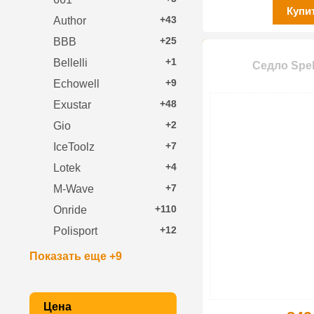
Купи
+43
Author
+25
BBB
+1
Bellelli
Седло Spel
+9
Echowell
+48
Exustar
+2
Gio
+7
IceToolz
+4
Lotek
+7
M-Wave
+110
Onride
+12
Polisport
Показать еще +9
Цена