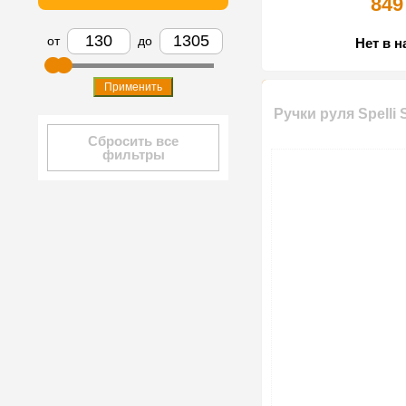
849
от
до
Нет в 
Применить
Ручки руля Spelli
Сбросить все
фильтры