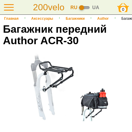
200velo
RU
UA
0
Главная
Аксессуары
Багажники
Author
Багаж
Багажник передний
Author ACR-30