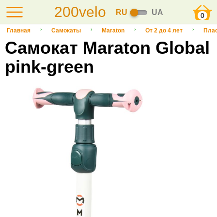
200velo
RU
UA
0
Главная
Самокаты
Maraton
От 2 до 4 лет
Пла
Cамокат Maraton Global
pink-green