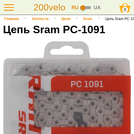
200velo
RU
UA
0
Главная
Запчасти
Цепи
Sram
Цепь Sram PC-1
Цепь Sram PC-1091