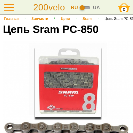
200velo
RU
UA
0
Главная
Запчасти
Цепи
Sram
Цепь Sram PC-8
Цепь Sram PC-850