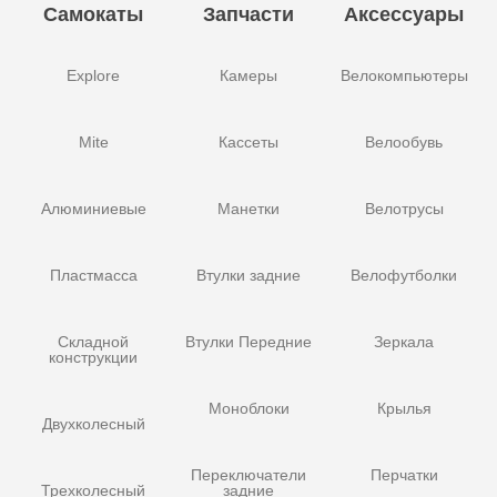
Самокаты
Запчасти
Аксессуары
Explore
Камеры
Велокомпьютеры
Mite
Кассеты
Велообувь
Алюминиевые
Манетки
Велотрусы
Пластмасса
Втулки задние
Велофутболки
Складной
Втулки Передние
Зеркала
конструкции
Моноблоки
Крылья
Двухколесный
Переключатели
Перчатки
Трехколесный
задние