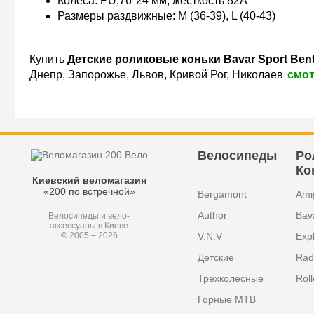
Колеса: PU,76*24 мм, жесткость 82А
Размеры раздвижные: M (36-39), L (40-43)
Купить
Детские роликовые коньки Bavar Sport Ben
Днепр, Запорожье, Львов, Кривой Рог, Николаев
смот
Велосипеды
Ро
Ко
Киевский веломагазин
«200 по встречной»
Bergamont
Ami
Author
Bav
Велосипеды и вело-
аксессуары в Киеве
V.N.V
Exp
© 2005 – 2026
Детские
Radi
Трехколесные
Roll
Горные MTB