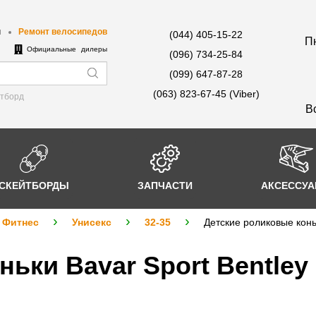
ы
Ремонт велосипедов
(044) 405-15-22
Пн
е
Официальные дилеры
(096) 734-25-84
(099) 647-87-28
(063) 823-67-45 (Viber)
йтборд
В
СКЕЙТБОРДЫ
ЗАПЧАСТИ
АКСЕССУ
Фитнес
Унисекс
32-35
Детские роликовые коньк
ьки Bavar Sport Bentley