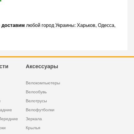
➤
о
доставим
любой город Украины: Харьков, Одесса,
сти
Аксессуары
Велокомпьютеры
Велообувь
и
Велотрусы
задние
Велофутболки
Передние
Зеркала
оки
Крылья