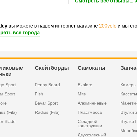
Смотреть все отзывы... 
tley
вы можете в нашем интернет магазине
200velo
и мы ег
реть все города
ликовые
Скейтборды
Самокаты
Запча
ньки
go Sport
Penny Board
Explore
Камеры
ar Sport
Fish
Mite
Кассеты
lore
Bavar Sport
Алюминиевые
Манетк
us (Fila)
Radius (Fila)
Пластмасса
Втулки 
er Blade
Складной
Втулки 
конструкции
Монобл
Двухколесный