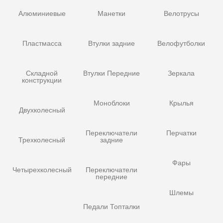
Алюминиевые
Манетки
Велотрусы
Пластмасса
Втулки задние
Велофутболки
Складной
Втулки Передние
Зеркала
конструкции
Моноблоки
Крылья
Двухколесный
Переключатели
Перчатки
Трехколесный
задние
Фары
Четырехколесный
Переключатели
передние
Шлемы
Педали Топталки