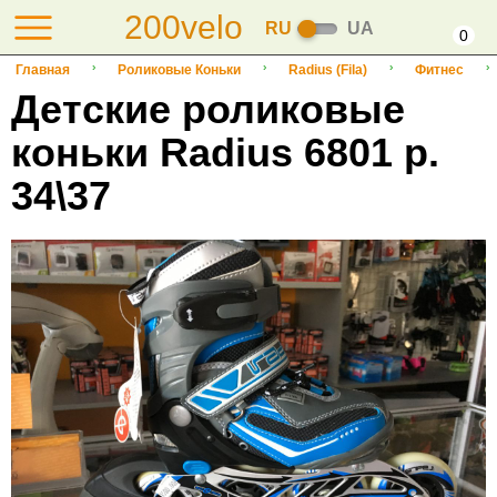
200velo
RU
UA
0
Главная
Роликовые Коньки
Radius (Fila)
Фитнес
Детские роликовые
коньки Radius 6801 р.
34\37