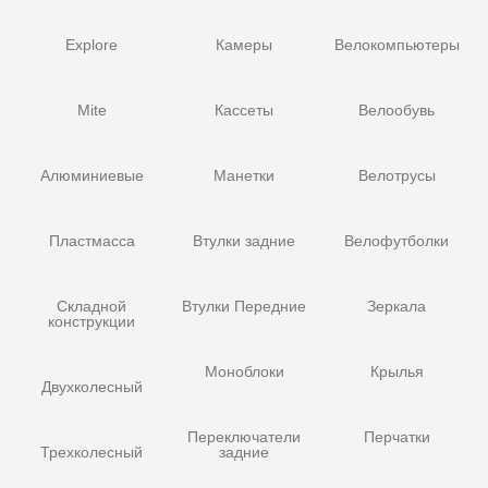
Explore
Камеры
Велокомпьютеры
Mite
Кассеты
Велообувь
Алюминиевые
Манетки
Велотрусы
Пластмасса
Втулки задние
Велофутболки
Складной
Втулки Передние
Зеркала
конструкции
Моноблоки
Крылья
Двухколесный
Переключатели
Перчатки
Трехколесный
задние