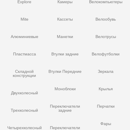
Explore
Камеры
Велокомпьютеры
Mite
Кассеты
Велообувь
Алюминиевые
Манетки
Велотрусы
Пластмасса
Втулки задние
Велофутболки
Складной
Втулки Передние
Зеркала
конструкции
Моноблоки
Крылья
Двухколесный
Переключатели
Перчатки
Трехколесный
задние
Фары
Четырехколесный
Переключатели