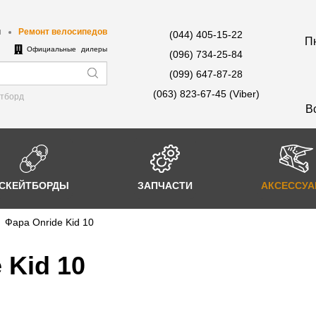
ы
Ремонт велосипедов
(044) 405-15-22
Пн
е
Официальные дилеры
(096) 734-25-84
(099) 647-87-28
(063) 823-67-45 (Viber)
йтборд
В
СКЕЙТБОРДЫ
ЗАПЧАСТИ
АКСЕССУ
Фара Onride Kid 10
 Kid 10