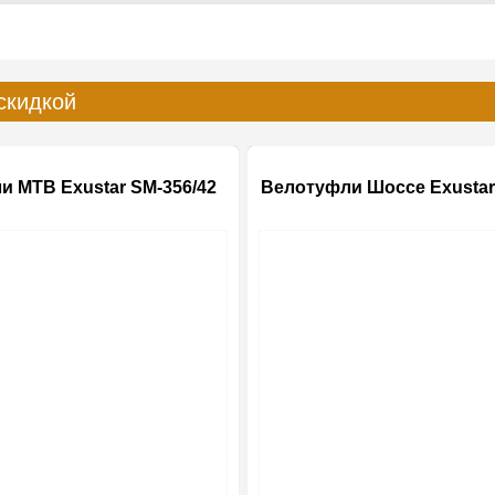
скидкой
и MTB Exustar SM-356/42
Велотуфли Шоссе Exustar
-20%