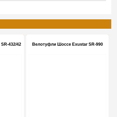
 SR-432/42
Велотуфли Шоссе Exustar SR-990
-20%
-20%