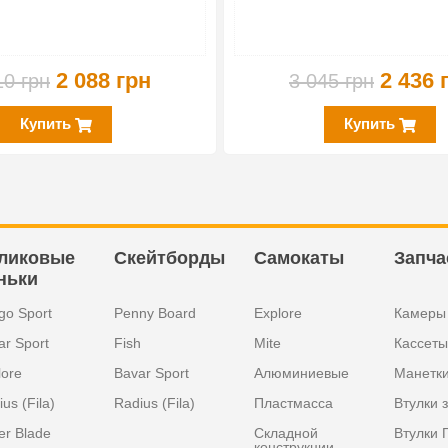
2 088 грн
2 436 
10 грн
3 045 грн
Купить
Купить
ликовые
Скейтборды
Самокаты
Запча
ньки
go Sport
Penny Board
Explore
Камеры
ar Sport
Fish
Mite
Кассеты
lore
Bavar Sport
Алюминиевые
Манетк
us (Fila)
Radius (Fila)
Пластмасса
Втулки 
er Blade
Складной
Втулки 
конструкции