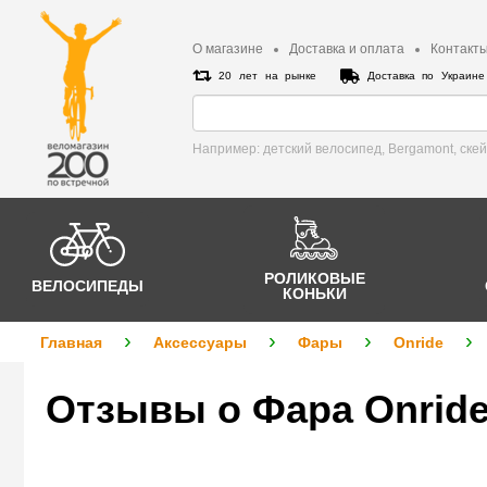
О магазине
Доставка и оплата
Контакт
20 лет на рынке
Доставка по Украин
Например: детский велосипед, Bergamont, cке
РОЛИКОВЫЕ
ВЕЛОСИПЕДЫ
КОНЬКИ
Главная
Аксессуары
Фары
Onride
Отзывы о Фара Onride