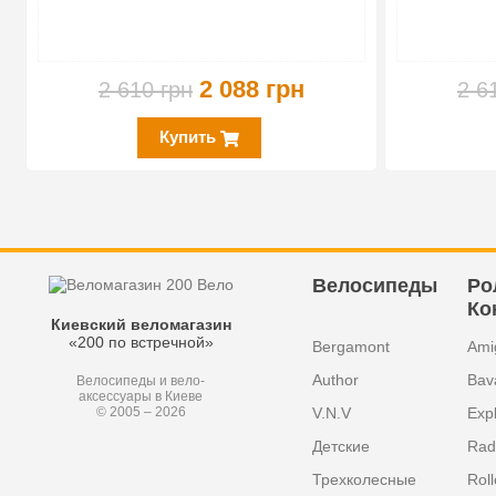
2 088 грн
2 610 грн
2 6
Купить
Велосипеды
Ро
Ко
Киевский веломагазин
«200 по встречной»
Bergamont
Ami
Author
Bav
Велосипеды и вело-
аксессуары в Киеве
V.N.V
Exp
© 2005 – 2026
Детские
Radi
Трехколесные
Roll