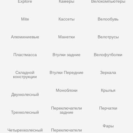
Explore
Камеры
Велокомпьютеры
Mite
Кассеты
Велообувь
Алюминиевые
Манетки
Велотрусы
Пластмасса
Втулки задние
Велофутболки
Складной
Втулки Передние
Зеркала
конструкции
Моноблоки
Крылья
Двухколесный
Переключатели
Перчатки
Трехколесный
задние
Фары
Четырехколесный
Переключатели