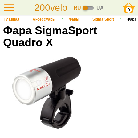
200velo
RU
UA
0
Главная
Аксессуары
Фары
Sigma Sport
Фара 
Фара SigmaSport
Quadro X