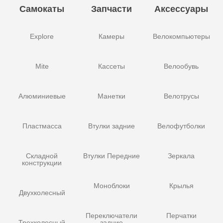
Самокаты
Запчасти
Аксессуары
Explore
Камеры
Велокомпьютеры
Mite
Кассеты
Велообувь
Алюминиевые
Манетки
Велотрусы
Пластмасса
Втулки задние
Велофутболки
Складной
Втулки Передние
Зеркала
конструкции
Моноблоки
Крылья
Двухколесный
Переключатели
Перчатки
Трехколесный
задние