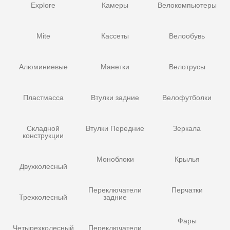
Explore
Камеры
Велокомпьютеры
Mite
Кассеты
Велообувь
Алюминиевые
Манетки
Велотрусы
Пластмасса
Втулки задние
Велофутболки
Складной
Втулки Передние
Зеркала
конструкции
Моноблоки
Крылья
Двухколесный
Переключатели
Перчатки
Трехколесный
задние
Фары
Четырехколесный
Переключатели