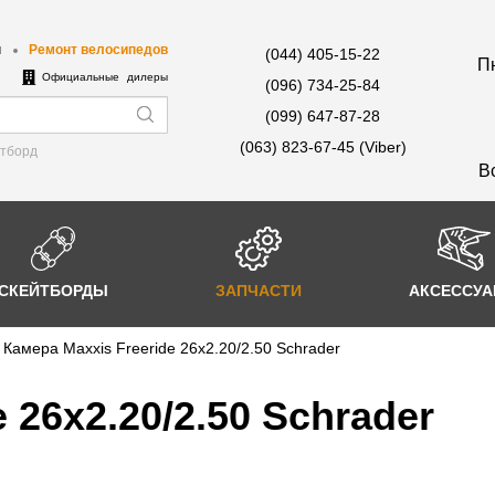
ы
Ремонт велосипедов
(044) 405-15-22
Пн
е
Официальные дилеры
(096) 734-25-84
(099) 647-87-28
(063) 823-67-45 (Viber)
йтборд
В
СКЕЙТБОРДЫ
ЗАПЧАСТИ
АКСЕССУ
Камера Maxxis Freeride 26x2.20/2.50 Schrader
 26x2.20/2.50 Schrader
-25%