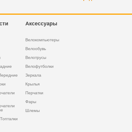
сти
Аксессуары
Велокомпьютеры
Велообувь
и
Велотрусы
задние
Велофутболки
Передние
Зеркала
оки
Крылья
ючатели
Перчатки
Фары
ючатели
ие
Шлемы
Топталки