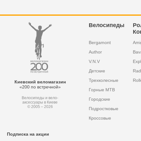
Велосипеды
Ро
Ко
Bergamont
Ami
Author
Bav
V.N.V
Exp
Детские
Radi
Трехколесные
Roll
Киевский веломагазин
«200 по встречной»
Горные MTB
Велосипеды и вело-
Городские
аксессуары в Киеве
© 2005 – 2026
Подростковые
Кроссовые
Подписка на акции