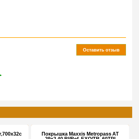
Оставить отзыв
➤
,700x32c
Покрышка Maxxis Metropass AT
29x2.40 Rl/Ref, EXO/TR, 60TPI