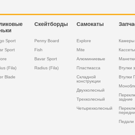
ликовые
Скейтборды
Самокаты
Запча
ньки
go Sport
Penny Board
Explore
Камеры
ar Sport
Fish
Mite
Кассеты
lore
Bavar Sport
Алюминиевые
Манетк
us (Fila)
Radius (Fila)
Пластмасса
Втулки 
er Blade
Складной
Втулки 
конструкции
Монобл
Двухколесный
Перекл
Трехколесный
задние
Четырехколесный
Перекл
передн
Педали 