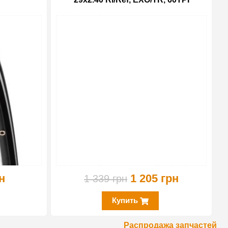
-10%
-10%
н
1 205 грн
1 339 грн
Купить
Распродажа запчастей