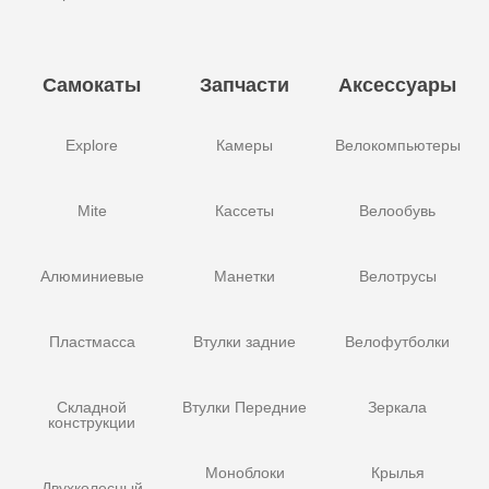
Самокаты
Запчасти
Аксессуары
Explore
Камеры
Велокомпьютеры
Mite
Кассеты
Велообувь
Алюминиевые
Манетки
Велотрусы
Пластмасса
Втулки задние
Велофутболки
Складной
Втулки Передние
Зеркала
конструкции
Моноблоки
Крылья
Двухколесный