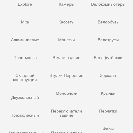
Explore
Камеры
Велокомпьютеры
Mite
Кассеты
Велообувь
Алюминиевые
Манетки
Велотрусы
Пластмасса
Втулки задние
Велофутболки
Складной
Втулки Передние
Зеркала
конструкции
Моноблоки
Крылья
Двухколесный
Переключатели
Перчатки
Трехколесный
задние
Фары