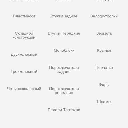
Пластмасса
Втулки задние
Велофутболки
Складной
Втулки Передние
Зеркала
конструкции
Моноблоки
Крылья
Двухколесный
Переключатели
Перчатки
Трехколесный
задние
Фары
Четырехколесный
Переключатели
передние
Шлемы
Педали Топталки