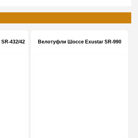
 SR-432/42
Велотуфли Шоссе Exustar SR-990
-20%
-20%