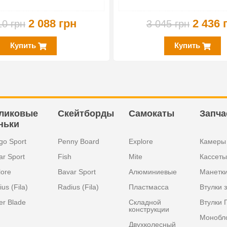
2 088 грн
2 436 
10 грн
3 045 грн
Купить
Купить
ликовые
Скейтборды
Самокаты
Запча
ньки
go Sport
Penny Board
Explore
Камеры
ar Sport
Fish
Mite
Кассеты
lore
Bavar Sport
Алюминиевые
Манетк
us (Fila)
Radius (Fila)
Пластмасса
Втулки 
er Blade
Складной
Втулки 
конструкции
Монобл
Двухколесный