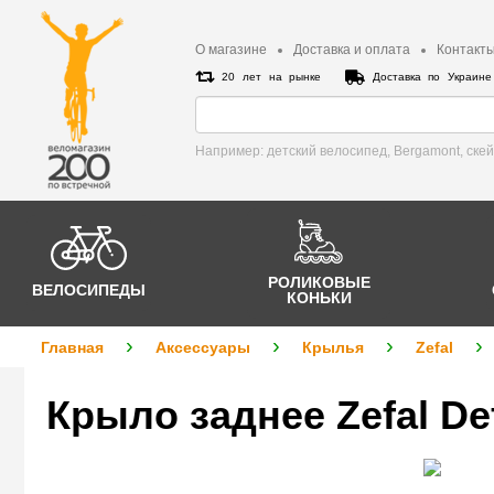
О магазине
Доставка и оплата
Контакт
20 лет на рынке
Доставка по Украин
Например: детский велосипед, Bergamont, cке
РОЛИКОВЫЕ
ВЕЛОСИПЕДЫ
КОНЬКИ
Главная
Аксессуары
Крылья
Zefal
Крыло заднее Zefal De