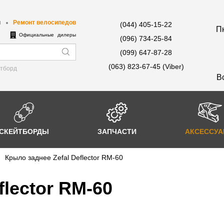
ы
Ремонт велосипедов
(044) 405-15-22
Пн
е
Официальные дилеры
(096) 734-25-84
(099) 647-87-28
(063) 823-67-45 (Viber)
йтборд
В
СКЕЙТБОРДЫ
ЗАПЧАСТИ
АКСЕССУ
Крыло заднее Zefal Deflector RM-60
flector RM-60