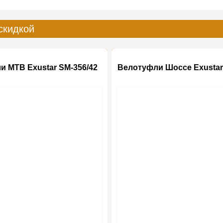
скидкой
и MTB Exustar SM-356/42
Велотуфли Шоссе Exustar
-20%