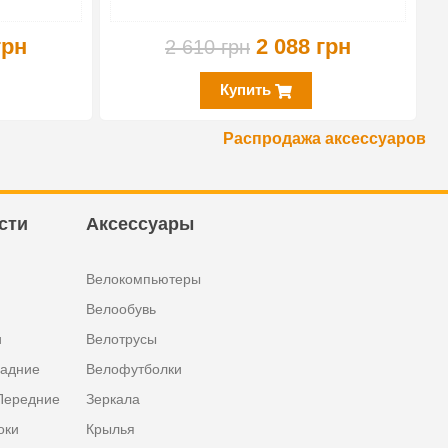
грн
2 088 грн
2 610 грн
Купить
Распродажа аксессуаров
сти
Аксессуары
Велокомпьютеры
Велообувь
и
Велотрусы
задние
Велофутболки
Передние
Зеркала
оки
Крылья