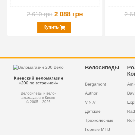
2 088 грн
2 610 грн
2 6
Купить
Велосипеды
Ро
Ко
Киевский веломагазин
«200 по встречной»
Bergamont
Ami
Author
Bav
Велосипеды и вело-
аксессуары в Киеве
V.N.V
Exp
© 2005 – 2026
Детские
Radi
Трехколесные
Roll
Горные MTB