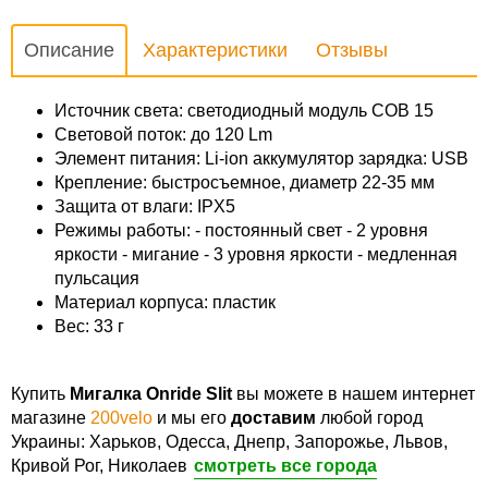
Описание
Характеристики
Отзывы
Источник света:
светодиодный
модуль
COB
15
Световой
поток:
до 120
Lm
Элемент
питания
: Li-
ion
аккумулятор з
арядка
: USB
Крепление:
быстросъемное
,
диаметр
22-35
мм
Защита
от влаги:
IPX5
Режимы
работы:
-
постоянный свет
-
2
уровня
яркости -
мигание
-
3
уровня
яркости
- медленная
пульсация
Материал
корпуса: пластик
Вес:
33 г
Купить
Мигалка Onride Slit
вы можете в нашем интернет
магазине
200velo
и мы его
доставим
любой город
Украины: Харьков, Одесса, Днепр, Запорожье, Львов,
Кривой Рог, Николаев
смотреть все города