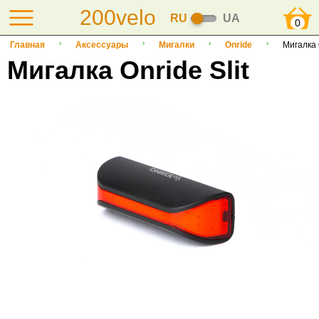
200velo
RU
UA
0
Главная
Аксессуары
Мигалки
Onride
Мигалка O
Мигалка Onride Slit