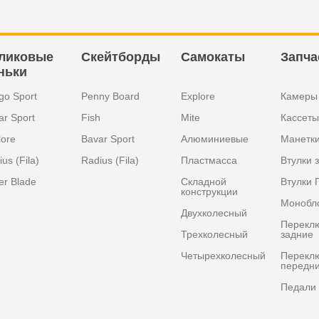
ликовые
Скейтборды
Самокаты
Запча
ньки
go Sport
Penny Board
Explore
Камеры
ar Sport
Fish
Mite
Кассеты
lore
Bavar Sport
Алюминиевые
Манетк
us (Fila)
Radius (Fila)
Пластмасса
Втулки 
er Blade
Складной
Втулки 
конструкции
Монобл
Двухколесный
Перекл
Трехколесный
задние
Четырехколесный
Перекл
передн
Педали 