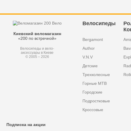
Велосипеды
Ро
Ко
Киевский веломагазин
«200 по встречной»
Bergamont
Ami
Author
Bav
Велосипеды и вело-
аксессуары в Киеве
V.N.V
Exp
© 2005 – 2026
Детские
Radi
Трехколесные
Roll
Горные MTB
Городские
Подростковые
Кроссовые
Подписка на акции