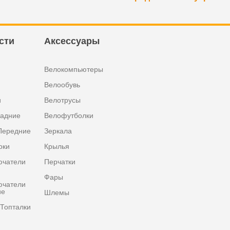
сти
Аксессуары
Велокомпьютеры
Велообувь
и
Велотрусы
задние
Велофутболки
Передние
Зеркала
оки
Крылья
ючатели
Перчатки
Фары
ючатели
ие
Шлемы
Топталки