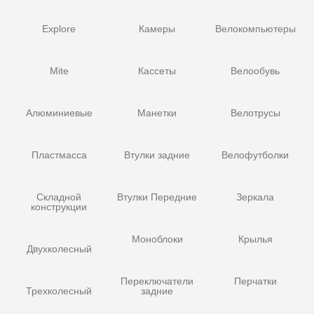
Explore
Камеры
Велокомпьютеры
Mite
Кассеты
Велообувь
Алюминиевые
Манетки
Велотрусы
Пластмасса
Втулки задние
Велофутболки
Складной
Втулки Передние
Зеркала
конструкции
Моноблоки
Крылья
Двухколесный
Переключатели
Перчатки
Трехколесный
задние