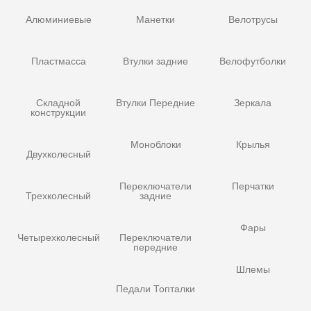
Алюминиевые
Манетки
Велотрусы
Пластмасса
Втулки задние
Велофутболки
Складной
Втулки Передние
Зеркала
конструкции
Моноблоки
Крылья
Двухколесный
Переключатели
Перчатки
Трехколесный
задние
Фары
Четырехколесный
Переключатели
передние
Шлемы
Педали Топталки