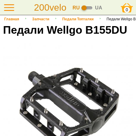
200velo
RU
UA
0
Главная
Запчасти
Педали Топталки
Педали Wellgo 
Педали Wellgo B155DU