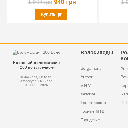
940 грн
1 044 грн
1 
Купить
Велосипеды
Ро
Ко
Киевский веломагазин
«200 по встречной»
Bergamont
Ami
Author
Bav
Велосипеды и вело-
аксессуары в Киеве
V.N.V
Exp
© 2005 – 2026
Детские
Radi
Трехколесные
Roll
Горные MTB
Городские