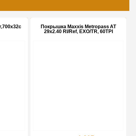
,700x32c
Покрышка Maxxis Metropass AT
29x2.40 Rl/Ref, EXO/TR, 60TPI
-10%
-10%