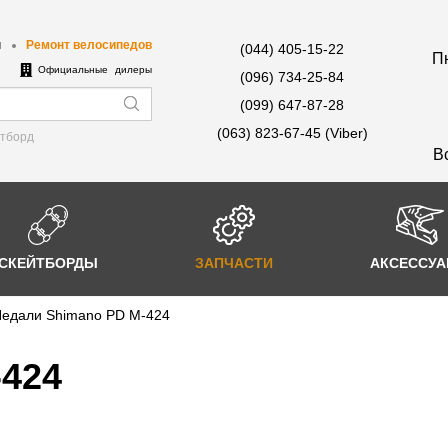
ы
Ремонт велосипедов
(044) 405-15-22
Пн
е
Официальные дилеры
(096) 734-25-84
(099) 647-87-28
(063) 823-67-45 (Viber)
йтборд
В
СКЕЙТБОРДЫ
ЗАПЧАСТИ
АКСЕССУ
едали Shimano PD M-424
-424