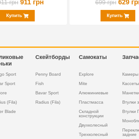
911 грн
629 гр
011 грн
699 грн
Купить
Купить
ликовые
Скейтборды
Самокаты
Запча
ньки
go Sport
Penny Board
Explore
Камеры
ar Sport
Fish
Mite
Кассеты
lore
Bavar Sport
Алюминиевые
Манетк
us (Fila)
Radius (Fila)
Пластмасса
Втулки 
er Blade
Складной
Втулки 
конструкции
Монобл
Двухколесный
Перекл
Трехколесный
задние