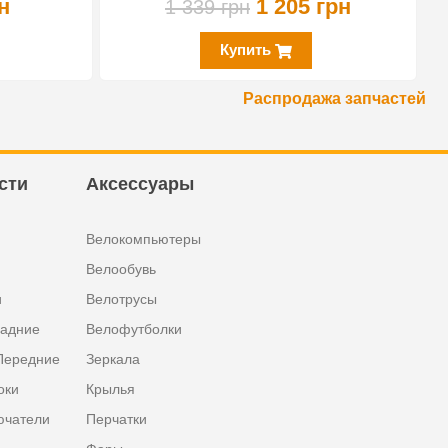
н
1 205 грн
1 339 грн
Купить
Распродажа запчастей
сти
Аксессуары
Велокомпьютеры
Велообувь
и
Велотрусы
задние
Велофутболки
Передние
Зеркала
оки
Крылья
ючатели
Перчатки