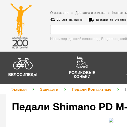
О магазине
Доставка и оплата
Контакт
20 лет на рынке
Доставка по Украин
Например: детский велосипед, Bergamont, cке
РОЛИКОВЫЕ
ВЕЛОСИПЕДЫ
КОНЬКИ
Главная
Запчасти
Педали Контактные
П
Педали Shimano PD M