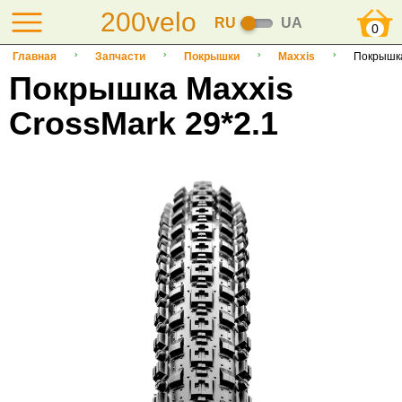
200velo
RU
UA
0
Главная
Запчасти
Покрышки
Maxxis
Покрышка
Покрышка Maxxis
СrossMark 29*2.1
-10%