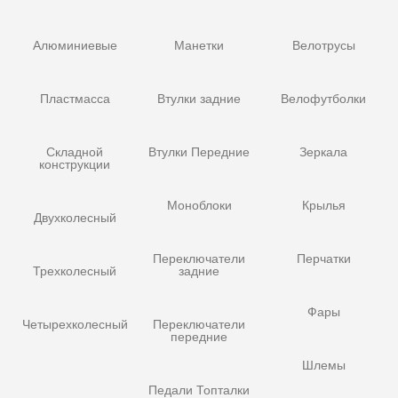
Алюминиевые
Манетки
Велотрусы
Пластмасса
Втулки задние
Велофутболки
Складной
Втулки Передние
Зеркала
конструкции
Моноблоки
Крылья
Двухколесный
Переключатели
Перчатки
Трехколесный
задние
Фары
Четырехколесный
Переключатели
передние
Шлемы
Педали Топталки