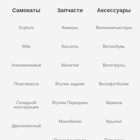
Самокаты
Запчасти
Аксессуары
Explore
Камеры
Велокомпьютеры
Mite
Кассеты
Велообувь
Алюминиевые
Манетки
Велотрусы
Пластмасса
Втулки задние
Велофутболки
Складной
Втулки Передние
Зеркала
конструкции
Моноблоки
Крылья
Двухколесный
Переключатели
Перчатки