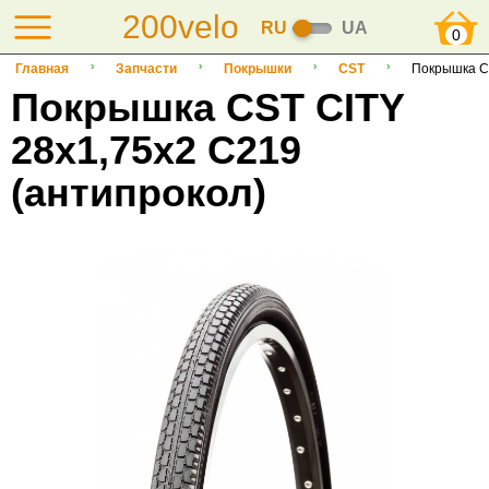
200velo
RU
UA
0
Главная
Запчасти
Покрышки
CST
Покрышка CS
Покрышка CST CITY
28x1,75x2 C219
(антипрокол)