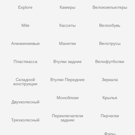
Explore
Камеры
Велокомпьютеры
Mite
Кассеты
Велообувь
Алюминиевые
Манетки
Велотрусы
Пластмасса
Втулки задние
Велофутболки
Складной
Втулки Передние
Зеркала
конструкции
Моноблоки
Крылья
Двухколесный
Переключатели
Перчатки
Трехколесный
задние
Фары