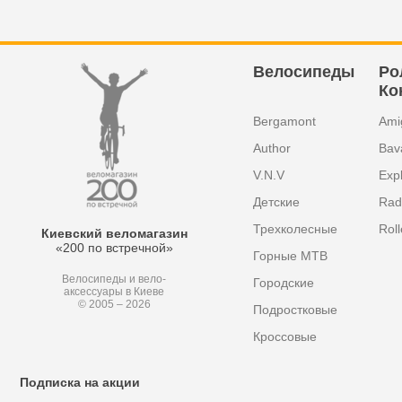
Велосипеды
Ро
Ко
Bergamont
Ami
Author
Bav
V.N.V
Exp
Детские
Radi
Трехколесные
Roll
Киевский веломагазин
«200 по встречной»
Горные MTB
Велосипеды и вело-
Городские
аксессуары в Киеве
© 2005 – 2026
Подростковые
Кроссовые
Подписка на акции