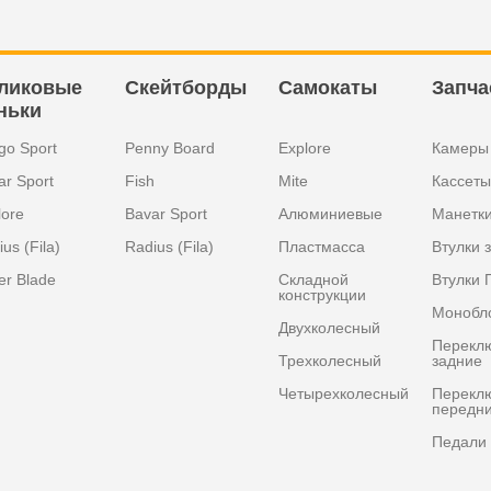
ликовые
Скейтборды
Самокаты
Запча
ньки
go Sport
Penny Board
Explore
Камеры
ar Sport
Fish
Mite
Кассеты
lore
Bavar Sport
Алюминиевые
Манетк
us (Fila)
Radius (Fila)
Пластмасса
Втулки 
er Blade
Складной
Втулки 
конструкции
Монобл
Двухколесный
Перекл
Трехколесный
задние
Четырехколесный
Перекл
передн
Педали 