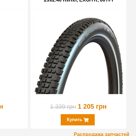
-10%
-10%
н
1 205 грн
1 339 грн
Купить
Распродажа запчастей