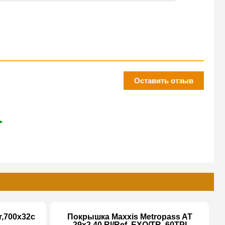
Оставить отзыв
➤
,700x32c
Покрышка Maxxis Metropass AT
29x2.40 Rl/Ref, EXO/TR, 60TPI