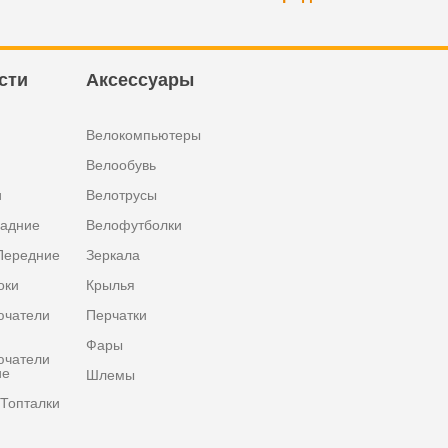
сти
Аксессуары
Велокомпьютеры
Велообувь
и
Велотрусы
задние
Велофутболки
Передние
Зеркала
оки
Крылья
ючатели
Перчатки
Фары
ючатели
ие
Шлемы
Топталки