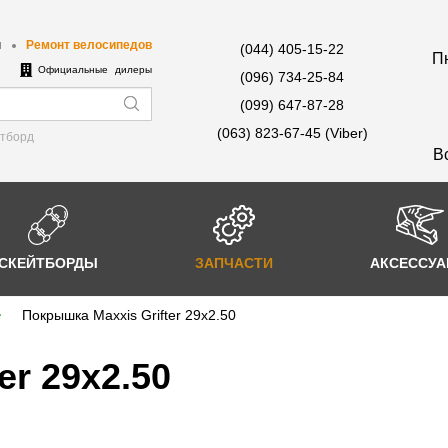
ы
Ремонт велосипедов
(044) 405-15-22
Пн
е
Официальные дилеры
(096) 734-25-84
(099) 647-87-28
(063) 823-67-45 (Viber)
йтборд
В
СКЕЙТБОРДЫ
ЗАПЧАСТИ
АКСЕССУ
Покрышка Maxxis Grifter 29x2.50
er 29x2.50
-10%