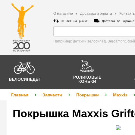
О магазине
Доставка и оплата
Контакт
20 лет на рынке
Доставка по Украин
Например: детский велосипед, Bergamont, cке
РОЛИКОВЫЕ
ВЕЛОСИПЕДЫ
КОНЬКИ
Главная
Запчасти
Покрышки
Maxxis
Покрышка Maxxis Grift