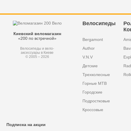
Велосипеды
Ро
Ко
Киевский веломагазин
«200 по встречной»
Bergamont
Ami
Author
Bav
Велосипеды и вело-
аксессуары в Киеве
V.N.V
Exp
© 2005 – 2026
Детские
Radi
Трехколесные
Roll
Горные MTB
Городские
Подростковые
Кроссовые
Подписка на акции