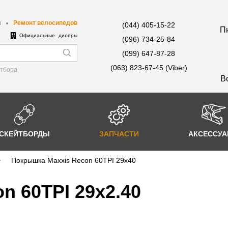
ы
Ремонт велосипедов
(044) 405-15-22
Пн
е
Официальные дилеры
(096) 734-25-84
(099) 647-87-28
(063) 823-67-45 (Viber)
йтборд
В
СКЕЙТБОРДЫ
ЗАПЧАСТИ
АКСЕССУ
Покрышка Maxxis Recon 60TPI 29x40
n 60TPI 29x2.40
-10%