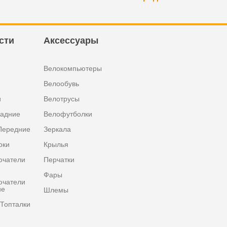
сти
Аксессуары
Велокомпьютеры
Велообувь
и
Велотрусы
задние
Велофутболки
Передние
Зеркала
оки
Крылья
ючатели
Перчатки
Фары
ючатели
ие
Шлемы
Топталки