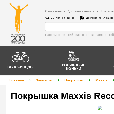
О магазине
Доставка и оплата
Контакт
20 лет на рынке
Доставка по Украин
Например: детский велосипед, Bergamont, cке
РОЛИКОВЫЕ
ВЕЛОСИПЕДЫ
КОНЬКИ
Главная
Запчасти
Покрышки
Maxxis
Покрышка Maxxis Reco