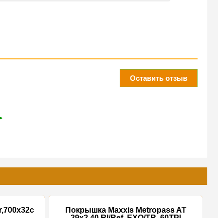
Оставить отзыв
➤
,700x32c
Покрышка Maxxis Metropass AT
29x2.40 Rl/Ref, EXO/TR, 60TPI