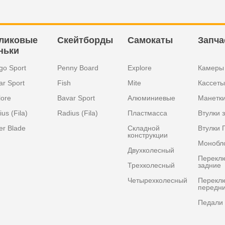
ликовые
Скейтборды
Самокаты
Запча
ньки
go Sport
Penny Board
Explore
Камеры
ar Sport
Fish
Mite
Кассеты
lore
Bavar Sport
Алюминиевые
Манетк
us (Fila)
Radius (Fila)
Пластмасса
Втулки 
er Blade
Складной
Втулки 
конструкции
Монобл
Двухколесный
Перекл
Трехколесный
задние
Четырехколесный
Перекл
передн
Педали 