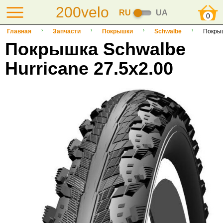
200velo
RU
UA
0
Главная
Запчасти
Покрышки
Schwalbe
Покрыш
Покрышка Schwalbe
Hurricane 27.5x2.00