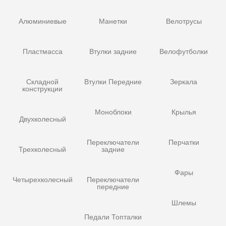
Алюминиевые
Манетки
Велотрусы
Пластмасса
Втулки задние
Велофутболки
Складной
Втулки Передние
Зеркала
конструкции
Моноблоки
Крылья
Двухколесный
Переключатели
Перчатки
Трехколесный
задние
Фары
Четырехколесный
Переключатели
передние
Шлемы
Педали Топталки