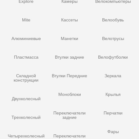
Explore
Камеры
Велокомпьютеры
Mite
Кассеты
Велообувь
Алюминиевые
Манетки
Велотрусы
Пластмасса
Втулки задние
Велофутболки
Складной
Втулки Передние
Зеркала
конструкции
Моноблоки
Крылья
Двухколесный
Переключатели
Перчатки
Трехколесный
задние
Фары
Четырехколесный
Переключатели