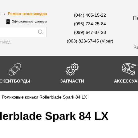
ы
Ремонт велосипедов
(044) 405-15-22
Пн
е
Официальные дилеры
(096) 734-25-84
(099) 647-87-28
(063) 823-67-45 (Viber)
йтборд
В
СКЕЙТБОРДЫ
ЗАПЧАСТИ
АКСЕССУ
Роликовые коньки Rollerblade Spark 84 LX
erblade Spark 84 LX