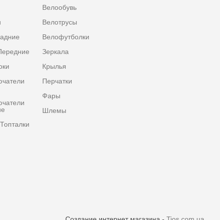
Велообувь
и
Велотрусы
задние
Велофутболки
Передние
Зеркала
оки
Крылья
ючатели
Перчатки
Фары
ючатели
ие
Шлемы
Топталки
Создание интернет магазина -
Tios.com.ua