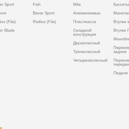
ar Sport
Fish
Mite
Кассеты
lore
Bavar Sport
Алюминиевые
Манетк
us (Fila)
Radius (Fila)
Пластмасса
Втулки 
er Blade
Складной
Втулки 
конструкции
Монобл
Двухколесный
Перекл
Трехколесный
задние
Четырехколесный
Перекл
передн
Педали 
в