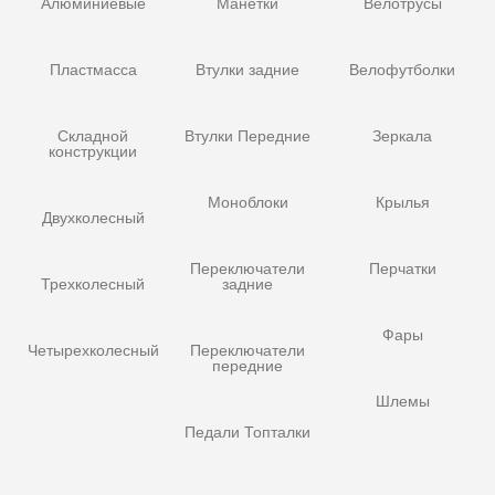
Алюминиевые
Манетки
Велотрусы
Пластмасса
Втулки задние
Велофутболки
Складной
Втулки Передние
Зеркала
конструкции
Моноблоки
Крылья
Двухколесный
Переключатели
Перчатки
Трехколесный
задние
Фары
Четырехколесный
Переключатели
передние
Шлемы
Педали Топталки