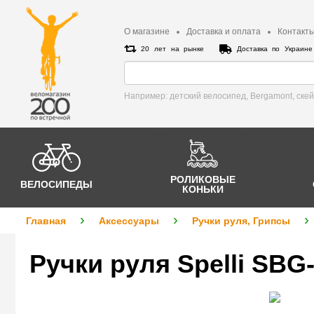
О магазине
Доставка и оплата
Контакт
20 лет на рынке
Доставка по Украин
Например: детский велосипед, Bergamont, cке
РОЛИКОВЫЕ
ВЕЛОСИПЕДЫ
КОНЬКИ
Главная
Аксессуары
Ручки руля, Грипсы
Ручки руля Spelli SB