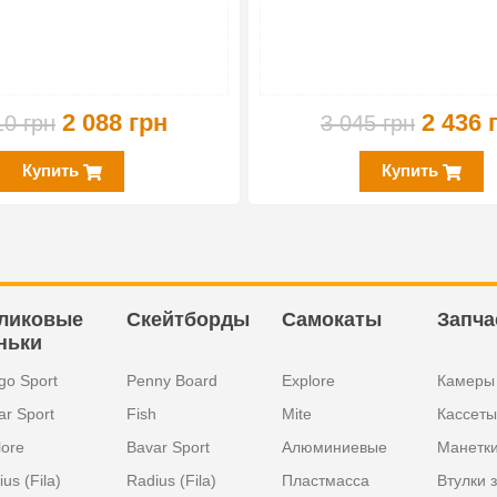
2 088 грн
2 436 
10 грн
3 045 грн
Купить
Купить
ликовые
Скейтборды
Самокаты
Запча
ньки
go Sport
Penny Board
Explore
Камеры
ar Sport
Fish
Mite
Кассеты
lore
Bavar Sport
Алюминиевые
Манетк
us (Fila)
Radius (Fila)
Пластмасса
Втулки 