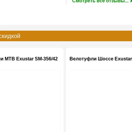
Смотреть все отзывы... 
скидкой
и MTB Exustar SM-356/42
Велотуфли Шоссе Exustar
-20%