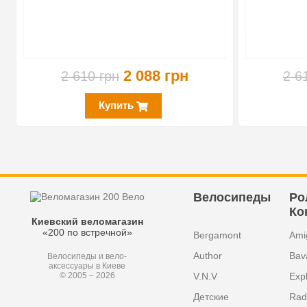
2 088 грн
2 610 грн
2 6
Купить
Велосипеды
Ро
Ко
Киевский веломагазин
«200 по встречной»
Bergamont
Ami
Author
Bav
Велосипеды и вело-
аксессуары в Киеве
V.N.V
Exp
© 2005 – 2026
Детские
Radi