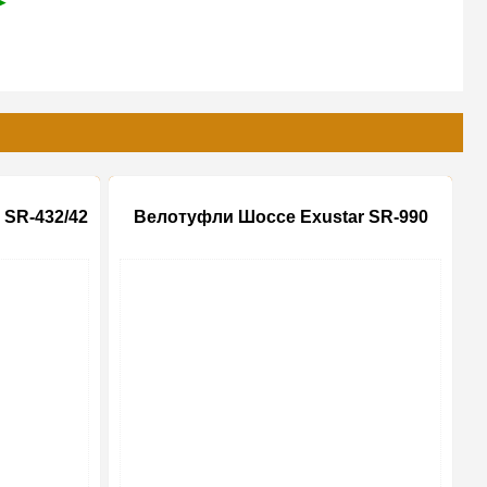
➤
 SR-432/42
Велотуфли Шоссе Exustar SR-990
-20%
-20%