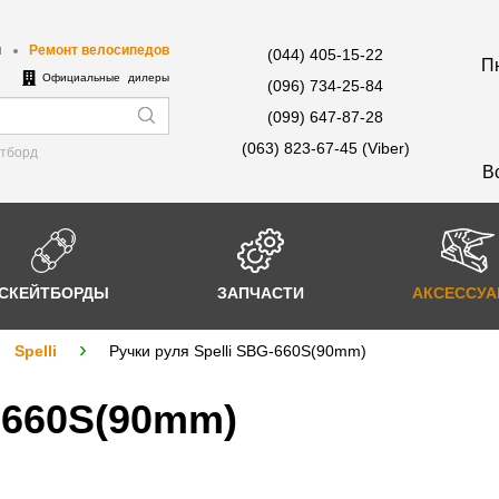
ы
Ремонт велосипедов
(044) 405-15-22
Пн
е
Официальные дилеры
(096) 734-25-84
(099) 647-87-28
(063) 823-67-45 (Viber)
йтборд
В
СКЕЙТБОРДЫ
ЗАПЧАСТИ
АКСЕССУ
Spelli
Ручки руля Spelli SBG-660S(90mm)
G-660S(90mm)