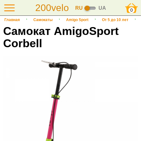
200velo
RU
UA
0
Главная
Самокаты
Amigo Sport
От 5 до 10 лет
Самокат AmigoSport
Corbell