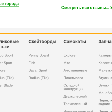
се города
Смотреть все отзывы... 
ликовые
Скейтборды
Самокаты
Запча
ньки
go Sport
Penny Board
Explore
Камеры
ar Sport
Fish
Mite
Кассеты
lore
Bavar Sport
Алюминиевые
Манетк
us (Fila)
Radius (Fila)
Пластмасса
Втулки 
er Blade
Складной
Втулки 
конструкции
Монобл
Двухколесный
Перекл
Трехколесный
задние
Четырехколесный
Перекл