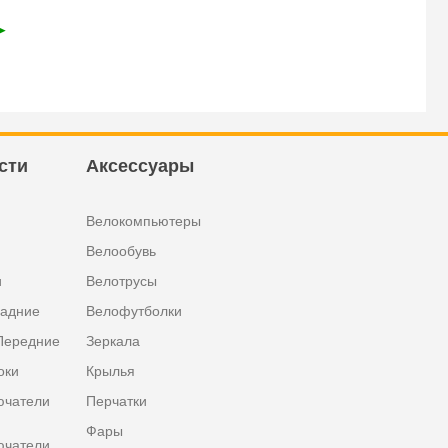
➤
сти
Аксессуары
Велокомпьютеры
Велообувь
и
Велотрусы
задние
Велофутболки
Передние
Зеркала
оки
Крылья
ючатели
Перчатки
Фары
ючатели