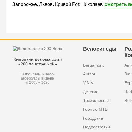
Запорожье, Львов, Кривой Рог, Николаев
смотреть в
Велосипеды
Ро
Ко
Киевский веломагазин
«200 по встречной»
Bergamont
Ami
Author
Bav
Велосипеды и вело-
аксессуары в Киеве
V.N.V
Exp
© 2005 – 2026
Детские
Radi
Трехколесные
Roll
Горные MTB
Городские
Подростковые