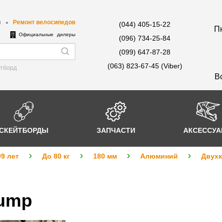
ы
Ремонт велосипедов
(044) 405-15-22
Пн
е
Официальные дилеры
(096) 734-25-84
(099) 647-87-28
(063) 823-67-45 (Viber)
йтборд
В
СКЕЙТБОРДЫ
ЗАПЧАСТИ
АКСЕССУ
99 лет
До 80 кг
180 мм
Алюминий
Двух
Jump