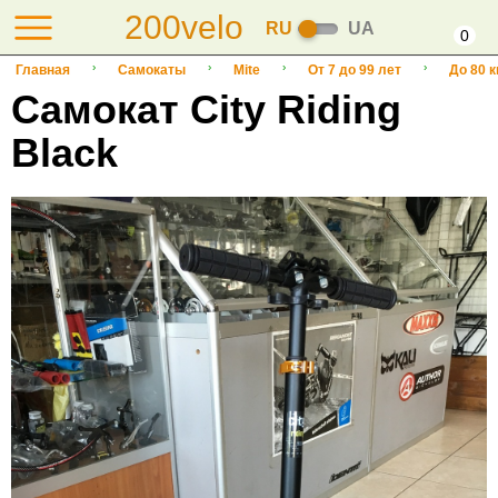
200velo
RU
UA
0
Главная
Самокаты
Mite
От 7 до 99 лет
До 80 к
Самокат City Riding
Black