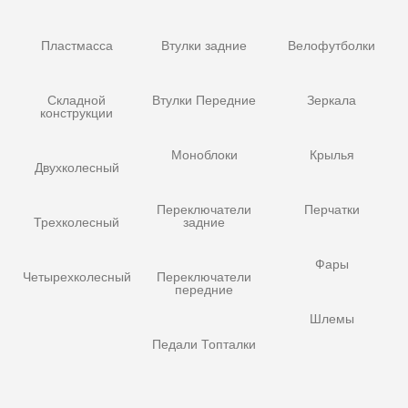
Пластмасса
Втулки задние
Велофутболки
Складной
Втулки Передние
Зеркала
конструкции
Моноблоки
Крылья
Двухколесный
Переключатели
Перчатки
Трехколесный
задние
Фары
Четырехколесный
Переключатели
передние
Шлемы
Педали Топталки