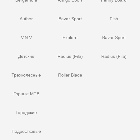
Bergamont
Amigo Sport
Penny Board
Author
Bavar Sport
Fish
V.N.V
Explore
Bavar Sport
Детские
Radius (Fila)
Radius (Fila)
Трехколесные
Roller Blade
Горные MTB
Городские
Подростковые