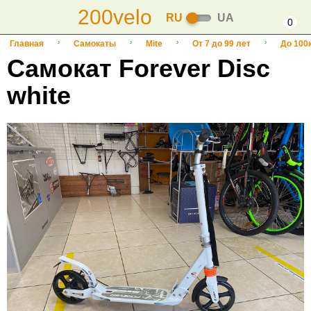
200velo
RU
UA
0
Главная
Самокаты
Mite
От 7 до 99 лет
До 100
Самокат Forever Disc
white