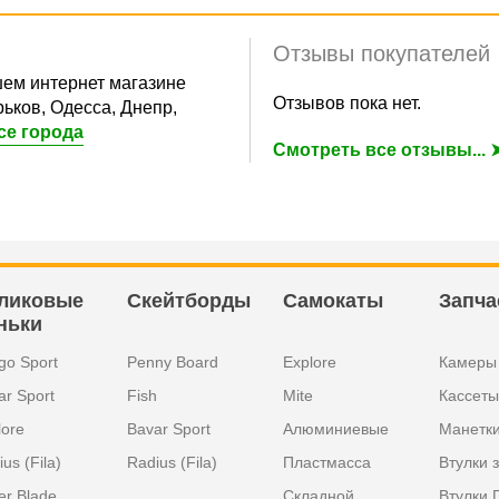
Отзывы покупателей
ем интернет магазине
Отзывов пока нет.
ьков, Одесса, Днепр,
се города
Смотреть все отзывы... 
ликовые
Скейтборды
Самокаты
Запча
ньки
go Sport
Penny Board
Explore
Камеры
ar Sport
Fish
Mite
Кассеты
lore
Bavar Sport
Алюминиевые
Манетк
us (Fila)
Radius (Fila)
Пластмасса
Втулки 
er Blade
Складной
Втулки 