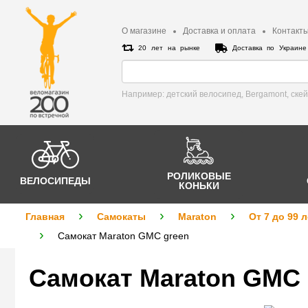
О магазине
Доставка и оплата
Контакт
20 лет на рынке
Доставка по Украин
Например: детский велосипед, Bergamont, cке
РОЛИКОВЫЕ
ВЕЛОСИПЕДЫ
КОНЬКИ
Главная
Самокаты
Maraton
От 7 до 99 л
Самокат Maraton GMC green
Самокат Maraton GMC 