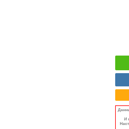
Данн
И 
Наст