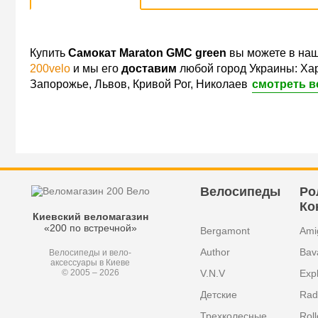
Купить
Самокат Maraton GMC green
вы можете в наш
200velo
и мы его
доставим
любой город Украины: Хар
Запорожье, Львов, Кривой Рог, Николаев
смотреть в
Велосипеды
Ро
Ко
Киевский веломагазин
«200 по встречной»
Bergamont
Ami
Author
Bav
Велосипеды и вело-
аксессуары в Киеве
V.N.V
Exp
© 2005 – 2026
Детские
Radi
Трехколесные
Roll