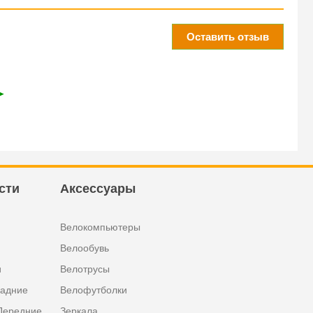
Оставить отзыв
➤
сти
Аксессуары
Велокомпьютеры
Велообувь
и
Велотрусы
задние
Велофутболки
Передние
Зеркала