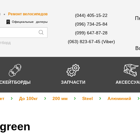
ы
Ремонт велосипедов
(044) 405-15-22
Пн
е
Официальные дилеры
(096) 734-25-84
(099) 647-87-28
(063) 823-67-45 (Viber)
йтборд
В
СКЕЙТБОРДЫ
ЗАПЧАСТИ
АКСЕССУ
ет
До 100кг
200 мм
Steel
Алюминий
green