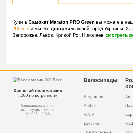
Купить
Самокат Maraton PRO Green
вы можете в наш
200velo
и мы его
доставим
любой город Украины: Хар
Запорожье, Львов, Кривой Рог, Николаев
смотреть в
Велосипеды
Ро
Ко
Киевский веломагазин
«200 по встречной»
Bergamont
Ami
Author
Bav
Велосипеды и вело-
аксессуары в Киеве
V.N.V
Exp
© 2005 – 2026
Детские
Radi
Трехколесные
Roll