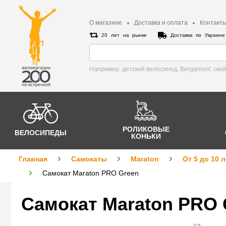
О магазине
Доставка и оплата
Контакт
20 лет на рынке
Доставка по Украин
Например: детский велосипед, Bergamont, cке
РОЛИКОВЫЕ
ВЕЛОСИПЕДЫ
КОНЬКИ
Главная
Самокаты
Maraton
От 5 до 10 л
Самокат Maraton PRO Green
Самокат Maraton PRO 