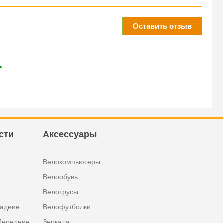
Оставить отзыв
➤
сти
Аксессуары
Велокомпьютеры
Велообувь
и
Велотрусы
задние
Велофутболки
Передние
Зеркала