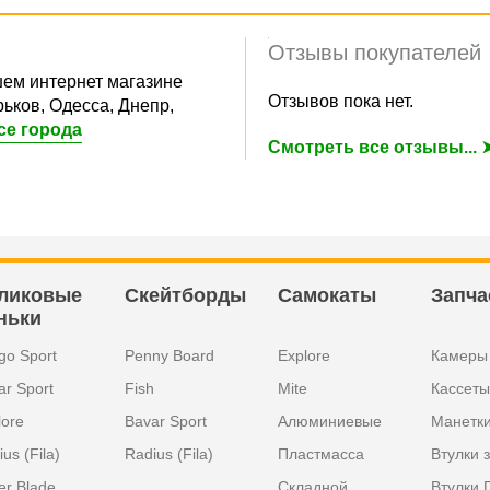
Отзывы покупателей
ем интернет магазине
Отзывов пока нет.
ьков, Одесса, Днепр,
се города
Смотреть все отзывы... 
ликовые
Скейтборды
Самокаты
Запча
ньки
go Sport
Penny Board
Explore
Камеры
ar Sport
Fish
Mite
Кассеты
lore
Bavar Sport
Алюминиевые
Манетк
us (Fila)
Radius (Fila)
Пластмасса
Втулки 
er Blade
Складной
Втулки 