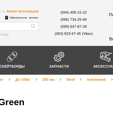
ы
Ремонт велосипедов
(044) 405-15-22
Пн
е
Официальные дилеры
(096) 734-25-84
(099) 647-87-28
(063) 823-67-45 (Viber)
йтборд
В
СКЕЙТБОРДЫ
ЗАПЧАСТИ
АКСЕССУ
ет
До 100кг
200 мм
Steel
Алюминий
Green