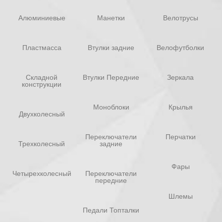
Алюминиевые
Манетки
Велотрусы
Пластмасса
Втулки задние
Велофутболки
Складной
Втулки Передние
Зеркала
конструкции
Моноблоки
Крылья
Двухколесный
Переключатели
Перчатки
Трехколесный
задние
Фары
Четырехколесный
Переключатели
передние
Шлемы
Педали Топталки