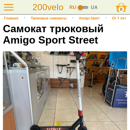
200velo
RU
UA
0
Главная
Трюковые самокаты
Amigo Sport
От 7 лет
Самокат трюковый
Amigo Sport Street