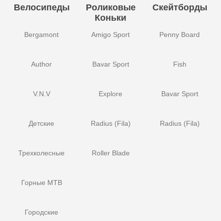
Велосипеды
Роликовые
Скейтборды
Коньки
Bergamont
Amigo Sport
Penny Board
Author
Bavar Sport
Fish
V.N.V
Explore
Bavar Sport
Детские
Radius (Fila)
Radius (Fila)
Трехколесные
Roller Blade
Горные MTB
Городские