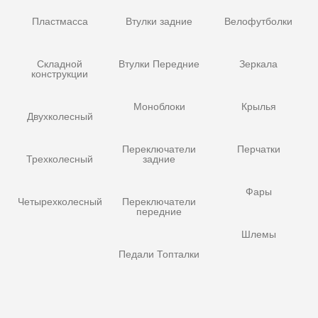
Пластмасса
Втулки задние
Велофутболки
Складной
Втулки Передние
Зеркала
конструкции
Моноблоки
Крылья
Двухколесный
Переключатели
Перчатки
Трехколесный
задние
Фары
Четырехколесный
Переключатели
передние
Шлемы
Педали Топталки