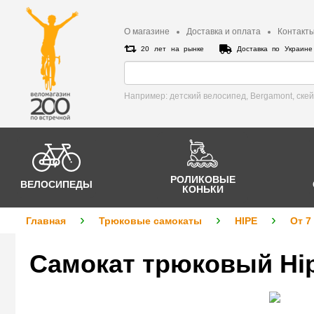
О магазине
Доставка и оплата
Контакт
20 лет на рынке
Доставка по Украин
Например: детский велосипед, Bergamont, cке
РОЛИКОВЫЕ
ВЕЛОСИПЕДЫ
КОНЬКИ
Главная
Трюковые самокаты
HIPE
От 7
Самокат трюковый Hip