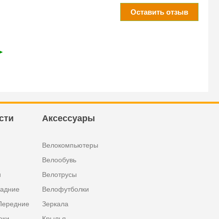
Оставить отзыв
➤
сти
Аксессуары
Велокомпьютеры
Велообувь
и
Велотрусы
задние
Велофутболки
Передние
Зеркала
оки
Крылья