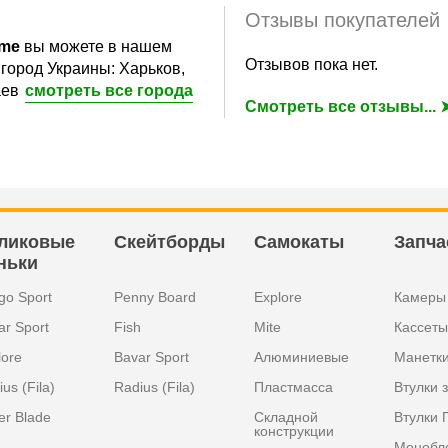
Отзывы покупателей
ome
вы можете в нашем
Отзывов пока нет.
город Украины: Харьков,
аев
смотреть все города
Смотреть все отзывы... 
ликовые
Скейтборды
Самокаты
Запча
ньки
go Sport
Penny Board
Explore
Камеры
ar Sport
Fish
Mite
Кассеты
lore
Bavar Sport
Алюминиевые
Манетк
us (Fila)
Radius (Fila)
Пластмасса
Втулки 
er Blade
Складной
Втулки 
конструкции
Монобл