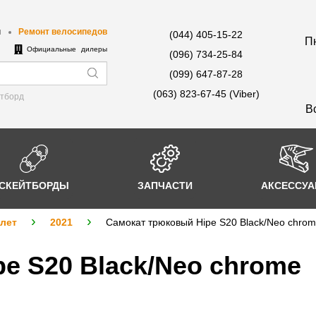
ы
Ремонт велосипедов
(044) 405-15-22
Пн
е
Официальные дилеры
(096) 734-25-84
(099) 647-87-28
(063) 823-67-45 (Viber)
йтборд
В
СКЕЙТБОРДЫ
ЗАПЧАСТИ
АКСЕССУ
 лет
2021
Самокат трюковый Hipe S20 Black/Neo chro
e S20 Black/Neo chrome