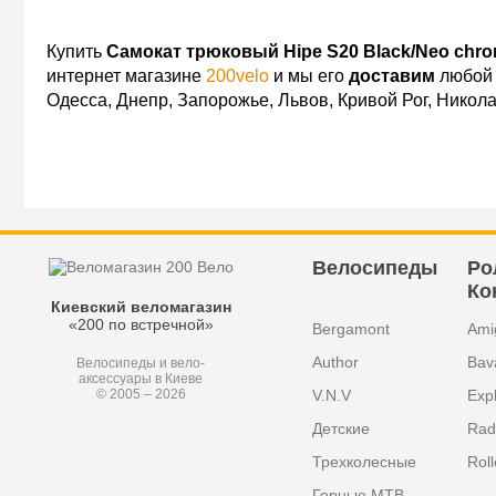
Купить
Самокат трюковый Hipe S20 Black/Neo chr
интернет магазине
200velo
и мы его
доставим
любой 
Одесса, Днепр, Запорожье, Львов, Кривой Рог, Никол
Велосипеды
Ро
Ко
Киевский веломагазин
«200 по встречной»
Bergamont
Ami
Author
Bav
Велосипеды и вело-
аксессуары в Киеве
V.N.V
Exp
© 2005 – 2026
Детские
Radi
Трехколесные
Roll
Горные MTB