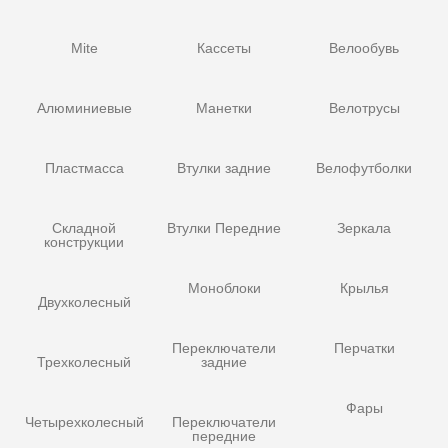
Mite
Кассеты
Велообувь
Алюминиевые
Манетки
Велотрусы
Пластмасса
Втулки задние
Велофутболки
Складной
Втулки Передние
Зеркала
конструкции
Моноблоки
Крылья
Двухколесный
Переключатели
Перчатки
Трехколесный
задние
Фары
Четырехколесный
Переключатели
передние