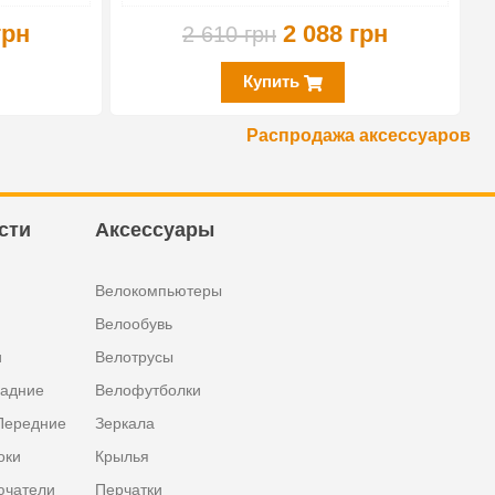
грн
2 088 грн
2 610 грн
Купить
Распродажа аксессуаров
сти
Аксессуары
Велокомпьютеры
Велообувь
и
Велотрусы
задние
Велофутболки
Передние
Зеркала
оки
Крылья
ючатели
Перчатки