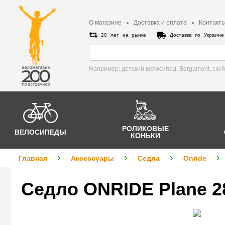
О магазине
Доставка и оплата
Контакт
20 лет на рынке
Доставка по Украин
Например: детский велосипед, Bergamont, cке
РОЛИКОВЫЕ
ВЕЛОСИПЕДЫ
КОНЬКИ
Главная
Аксессуары
Седла
Onride
Сeдло ONRIDE Plane 