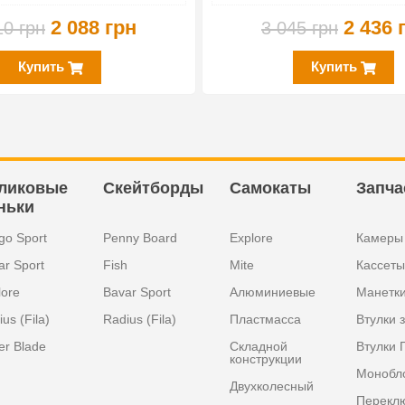
2 088 грн
2 436 
10 грн
3 045 грн
Купить
Купить
ликовые
Скейтборды
Самокаты
Запча
ньки
go Sport
Penny Board
Explore
Камеры
ar Sport
Fish
Mite
Кассеты
lore
Bavar Sport
Алюминиевые
Манетк
us (Fila)
Radius (Fila)
Пластмасса
Втулки 
er Blade
Складной
Втулки 
конструкции
Монобл
Двухколесный
Перекл