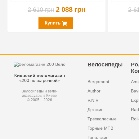
2 088 грн
2 610 грн
2 6
Купить
Велосипеды
Ро
Ко
Киевский веломагазин
«200 по встречной»
Bergamont
Ami
Author
Bav
Велосипеды и вело-
аксессуары в Киеве
V.N.V
Exp
© 2005 – 2026
Детские
Radi
Трехколесные
Roll
Горные MTB
Городские