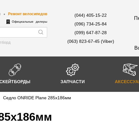
ы
Ремонт велосипедов
(044) 405-15-22
Пн
е
Официальные дилеры
(096) 734-25-84
(099) 647-87-28
(063) 823-67-45 (Viber)
йтборд
В
СКЕЙТБОРДЫ
ЗАПЧАСТИ
АКСЕССУ
Сeдло ONRIDE Plane 285х186мм
285х186мм