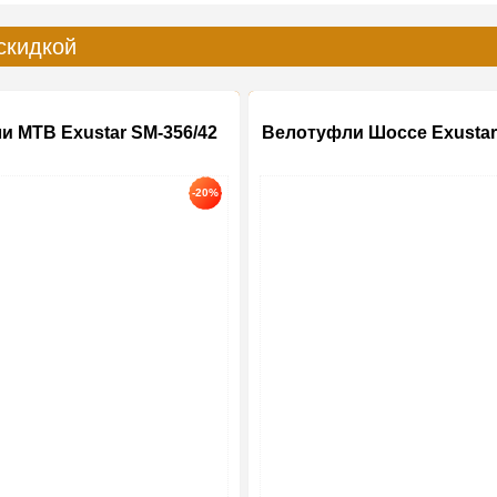
скидкой
и MTB Exustar SM-356/42
Велотуфли Шоссе Exustar
-20%